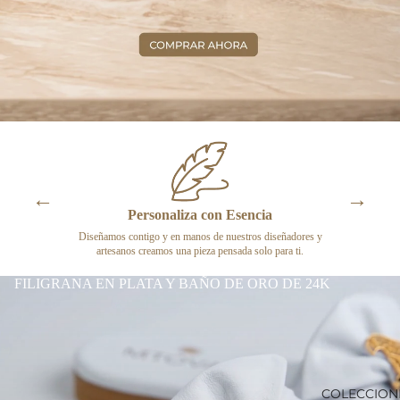
←
→
Personaliza con Esencia
e un artesano
Diseñamos contigo y en manos de nuestros diseñadores y
La filigrana
artesanos creamos una pieza pensada solo para ti.
fueron he
FILIGRANA EN PLATA Y BAÑO DE ORO DE 24K
COLECCION