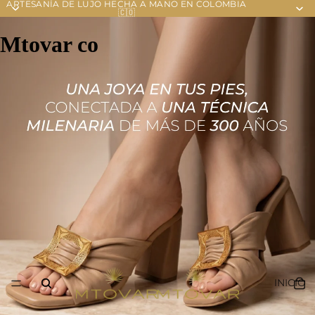
ARTESANÍA DE LUJO HECHA A MANO EN COLOMBIA
🇨🇴
Mtovar co
INICIO